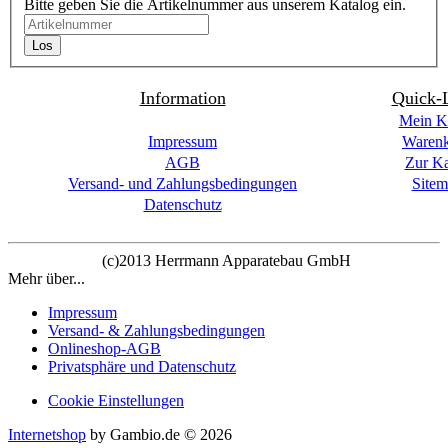
Bitte geben Sie die Artikelnummer aus unserem Katalog ein.
Los
Information
Quick-
Mein K
Impressum
Waren
AGB
Zur Ka
Versand- und Zahlungsbedingungen
Sitem
Datenschutz
(c)2013 Herrmann Apparatebau GmbH
Mehr über...
Impressum
Versand- & Zahlungsbedingungen
Onlineshop-AGB
Privatsphäre und Datenschutz
Cookie Einstellungen
Internetshop
by Gambio.de © 2026