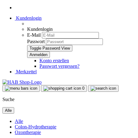
Kundenlogin
Kundenlogin
E-Mail
Passwort
Toggle Password View
Konto erstellen
Passwort vergessen?
Merkzettel
0
Suche
Alle
Alle
Colon-Hydrotherapie
Ozontherapie